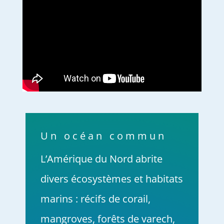
Un océan commun
L’Amérique du Nord abrite
divers écosystèmes et habitats
marins : récifs de corail,
mangroves, forêts de varech,